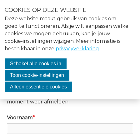
S
COOKIES OP DEZE WEBSITE
l
Menu
Deze website maakt gebruik van cookies om
a
Home
goed te functioneren. Als je wilt aanpassen welke
l
cookies we mogen gebruiken, kan je jouw
i
Nieuws
cookie-instellingen wijzigen. Meer informatie is
n
Aanmelden voor de
beschikbaar in onze
privacyverklaring
.
Agenda
k
s
nieuwsbrief
Over VASMO
Schakel alle cookies in
o
v
Vacatures
Toon cookie-instellingen
Schrijf je nu in voor onze nieuwsbrief! Zo blijf je op
e
de hoogte van onze acties en campagnes voor de
Contact
Alleen essentiële cookies
r
Zoo Lion Foundation. Je kunt je op ieder gewenst
moment weer afmelden.
J
Lid worden
u
Voornaam
*
m
Inloggen
p
t