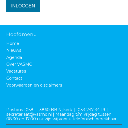
o
Zoeken
INLOGGEN
n
a
Contact
v
i
Hoofdmenu
g
Home
a
Zoek
Nieuws
t
Agenda
i
Over VASMO
o
Inloggen
Vacatures
n
Contact
J
Voorwaarden en disclaimers
u
m
p
B
e
t
Postbus 1058
3860 BB Nijkerk
033-247 34 19
z
secretariaat@vasmo.nl | Maandag t/m vrijdag tussen
o
o
08.30 en 17.00 uur zijn wij voor u telefonisch bereikbaar.
e
m
k