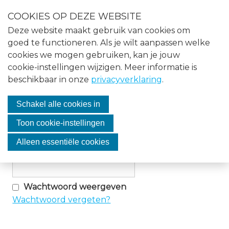
S
COOKIES OP DEZE WEBSITE
l
Menu
Deze website maakt gebruik van cookies om
a
Home
goed te functioneren. Als je wilt aanpassen welke
l
cookies we mogen gebruiken, kan je jouw
i
Nieuws
cookie-instellingen wijzigen. Meer informatie is
n
Log in
beschikbaar in onze
privacyverklaring
.
Agenda
k
s
Over VASMO
Schakel alle cookies in
o
E-mailadres
v
Vacatures
Toon cookie-instellingen
e
Contact
Alleen essentiële cookies
r
Wachtwoord
J
Lid worden
u
Wachtwoord weergeven
m
Wachtwoord vergeten?
Inloggen
p
t