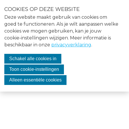
S
COOKIES OP DEZE WEBSITE
l
Menu
Deze website maakt gebruik van cookies om
a
Home
goed te functioneren. Als je wilt aanpassen welke
l
cookies we mogen gebruiken, kan je jouw
i
Nieuws
cookie-instellingen wijzigen. Meer informatie is
n
Privacy
beschikbaar in onze
privacyverklaring
.
Agenda
k
s
Over VASMO
Schakel alle cookies in
o
Privacy statement
v
Vacatures
Toon cookie-instellingen
e
Contact
Alleen essentiële cookies
r
J
Lid worden
u
m
Inloggen
p
t