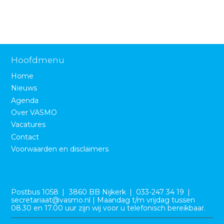
o
Zoeken
n
a
Contact
v
i
Hoofdmenu
g
Home
a
Zoek
Nieuws
t
Agenda
i
Over VASMO
o
Inloggen
Vacatures
n
Contact
J
Voorwaarden en disclaimers
u
m
p
B
e
t
Postbus 1058
3860 BB Nijkerk
033-247 34 19
z
secretariaat@vasmo.nl | Maandag t/m vrijdag tussen
o
o
08.30 en 17.00 uur zijn wij voor u telefonisch bereikbaar.
e
m
k