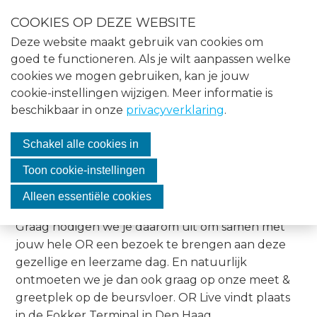
S
COOKIES OP DEZE WEBSITE
l
Menu
Deze website maakt gebruik van cookies om
a
Home
goed te functioneren. Als je wilt aanpassen welke
l
cookies we mogen gebruiken, kan je jouw
i
Nieuws
cookie-instellingen wijzigen. Meer informatie is
n
Met korting naar OR live!
beschikbaar in onze
privacyverklaring
.
Agenda
k
s
Over VASMO
Schakel alle cookies in
o
16 augustus 2023
Bestuur
v
Vacatures
Toon cookie-instellingen
e
VASMO is op 11 oktober weer partner van
OR Live
,
Contact
Alleen essentiële cookies
r
het grootste OR-evenement van Nederland.
Graag nodigen we je daarom uit om samen met
J
Lid worden
jouw hele OR een bezoek te brengen aan deze
u
gezellige en leerzame dag. En natuurlijk
m
ontmoeten we je dan ook graag op onze meet &
Inloggen
p
greetplek op de beursvloer. OR Live vindt plaats
t
in de Fokker Terminal in Den Haag.