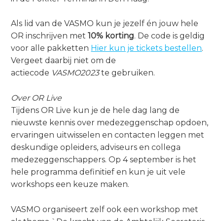
o
Zoeken
n
Als lid van de VASMO kun je jezelf én jouw hele
a
OR inschrijven met
10% korting
. De code is geldig
Contact
v
voor alle pakketten
Hier kun je tickets bestellen
.
i
Vergeet daarbij niet om de
g
actiecode
VASMO2023
te gebruiken.
a
Zoek
t
Over OR Live
i
Tijdens OR Live kun je de hele dag lang de
o
Inloggen
nieuwste kennis over medezeggenschap opdoen,
n
ervaringen uitwisselen en contacten leggen met
J
deskundige opleiders, adviseurs en collega
u
medezeggenschappers. Op 4 september is het
m
hele programma definitief en kun je uit vele
p
workshops een keuze maken.
t
o
VASMO organiseert zelf ook een workshop met
m