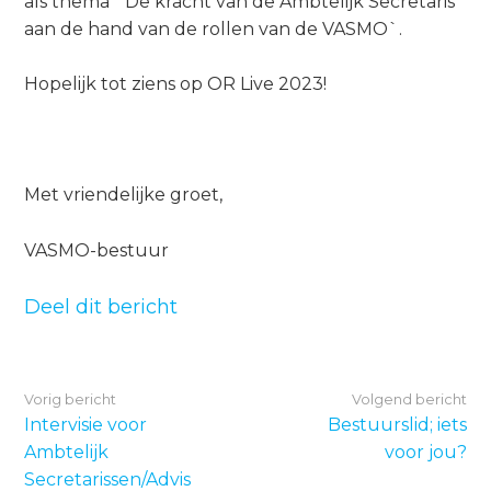
als thema `De kracht van de Ambtelijk Secretaris
a
aan de hand van de rollen van de VASMO`.
i
n
Hopelijk tot ziens op OR Live 2023!
c
o
n
t
Met vriendelijke groet,
e
n
VASMO-bestuur
t
Deel dit bericht
Vorig bericht
Volgend bericht
Intervisie voor
Bestuurslid; iets
Ambtelijk
voor jou?
Secretarissen/Advis