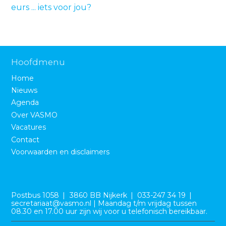
eurs ... iets voor jou?
Hoofdmenu
Home
Nieuws
Agenda
Over VASMO
Vacatures
Contact
Voorwaarden en disclaimers
B
e
Postbus 1058
3860 BB Nijkerk
033-247 34 19
z
secretariaat@vasmo.nl | Maandag t/m vrijdag tussen
o
08.30 en 17.00 uur zijn wij voor u telefonisch bereikbaar.
e
k