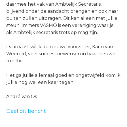
a
daarmee het vak van Ambtelijk Secretaris,
i
blijvend onder de aandacht brengen en ook naar
n
buiten zullen uitdragen. Dit kan alleen met jullie
c
steun. Immers VASMO is een vereniging waar je
o
als Ambtelijk secretaris trots op mag zijn.
n
t
Daarnaast wil ik de nieuwe voorzitter, Karin van
e
Weereld, veel succes toewensen in haar nieuwe
n
functie.
t
Het ga jullie allemaal goed en ongetwijfeld kom ik
jullie nog wel een keer tegen.
André van Os
Deel dit bericht