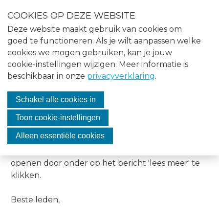
S
COOKIES OP DEZE WEBSITE
l
Menu
Deze website maakt gebruik van cookies om
a
Home
goed te functioneren. Als je wilt aanpassen welke
l
cookies we mogen gebruiken, kan je jouw
i
Nieuws
cookie-instellingen wijzigen. Meer informatie is
n
Afscheid voorzitter
beschikbaar in onze
privacyverklaring
.
Agenda
k
s
VASMO
Over VASMO
Schakel alle cookies in
o
v
Vacatures
Toon cookie-instellingen
24 april 2024
Karin van Weereld
e
Contact
Alleen essentiële cookies
r
Een kort woordje van dank van André, wat je kan
J
openen door onder op het bericht 'lees meer' te
Lid worden
u
klikken.
m
Inloggen
p
Beste leden,
t