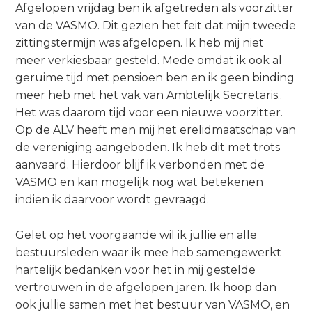
o
Zoeken
Afgelopen vrijdag ben ik afgetreden als voorzitter
n
van de VASMO. Dit gezien het feit dat mijn tweede
a
zittingstermijn was afgelopen. Ik heb mij niet
Contact
v
meer verkiesbaar gesteld. Mede omdat ik ook al
i
geruime tijd met pensioen ben en ik geen binding
g
meer heb met het vak van Ambtelijk Secretaris..
a
Zoek
Het was daarom tijd voor een nieuwe voorzitter.
t
Op de ALV heeft men mij het erelidmaatschap van
i
de vereniging aangeboden. Ik heb dit met trots
o
aanvaard. Hierdoor blijf ik verbonden met de
Inloggen
n
VASMO en kan mogelijk nog wat betekenen
J
indien ik daarvoor wordt gevraagd.
u
m
Gelet op het voorgaande wil ik jullie en alle
p
bestuursleden waar ik mee heb samengewerkt
t
hartelijk bedanken voor het in mij gestelde
o
vertrouwen in de afgelopen jaren. Ik hoop dan
m
ook jullie samen met het bestuur van VASMO, en