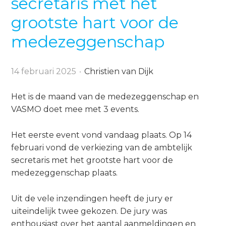
secretaris met het
o
Zoeken
n
grootste hart voor de
a
medezeggenschap
Contact
v
i
g
14 februari 2025
Christien van Dijk
a
Zoek
t
Het is de maand van de medezeggenschap en
i
VASMO doet mee met 3 events.
o
Inloggen
n
Het eerste event vond vandaag plaats. Op 14
J
februari vond de verkiezing van de ambtelijk
u
secretaris met het grootste hart voor de
m
medezeggenschap plaats.
p
t
Uit de vele inzendingen heeft de jury er
o
uiteindelijk twee gekozen. De jury was
m
enthousiast over het aantal aanmeldingen en