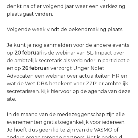
a
denkt na of er volgend jaar weer een verkiezing
i
plaats gaat vinden.
n
c
Volgende week vindt de bekendmaking plaats.
o
n
Je kunt je nog aanmelden voor de andere events
t
op
20 februari
is de webinar van SL-Impact over
e
de ambtelijk secretaris als verbinder in participatie
n
en op
26 februari
verzorgt Unger Nolet
t
Advocaten een webinar over actualiteiten HR en
wat de Wet DBA betekent voor ZZP' er ambtelijk
secretarissen. Kijk hiervoor op de agenda van deze
site.
In de maand van de medezeggenschap zijn alle
evenementen gratis toegankelijk voor iedereen.
Je hoeft dus geen lid te zijn van de VASMO of
andere organiserende partners. Het is bedoeld