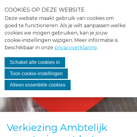
S
COOKIES OP DEZE WEBSITE
l
Menu
Deze website maakt gebruik van cookies om
a
Home
goed te functioneren. Als je wilt aanpassen welke
l
cookies we mogen gebruiken, kan je jouw
i
Nieuws
cookie-instellingen wijzigen. Meer informatie is
n
beschikbaar in onze
privacyverklaring
.
Agenda
k
s
Over VASMO
Schakel alle cookies in
o
v
Vacatures
Toon cookie-instellingen
e
Contact
Alleen essentiële cookies
r
J
Lid worden
u
m
Inloggen
p
Verkiezing Ambtelijk
t