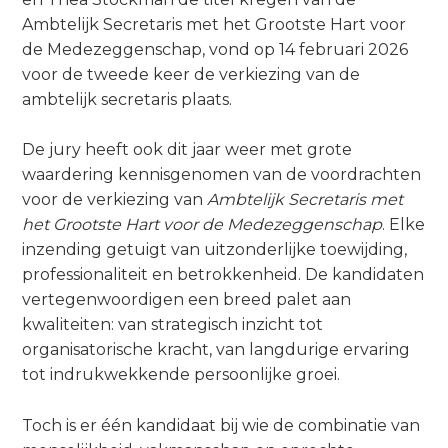
o
Zoeken
Ambtelijk Secretaris met het Grootste Hart voor
n
de Medezeggenschap, vond op 14 februari 2026
a
Contact
voor de tweede keer de verkiezing van de
v
ambtelijk secretaris plaats.
i
g
De jury heeft ook dit jaar weer met grote
a
Zoek
waardering kennisgenomen van de voordrachten
t
voor de verkiezing van
Ambtelijk Secretaris met
i
het Grootste Hart voor de Medezeggenschap
. Elke
o
Inloggen
inzending getuigt van uitzonderlijke toewijding,
n
professionaliteit en betrokkenheid. De kandidaten
J
vertegenwoordigen een breed palet aan
u
kwaliteiten: van strategisch inzicht tot
m
organisatorische kracht, van langdurige ervaring
p
tot indrukwekkende persoonlijke groei.
t
o
Toch is er één kandidaat bij wie de combinatie van
m