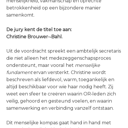
menselijkheid, vakmanschap en oprechte
a
betrokkenheid op een bijzondere manier
i
samenkomt.
n
c
De jury kent de titel toe aan:
o
Christine Brouwer-‑Bahl.
n
t
Uit de voordracht spreekt een ambtelijk secretaris
e
die niet alleen het medezeggenschapsproces
n
ondersteunt, maar vooral het
menselijke
t
fundament
ervan versterkt. Christine wordt
beschreven als liefdevol, warm, toegankelijk en
altijd beschikbaar voor wie haar nodig heeft. Zij
weet een sfeer te creëren waarin OR‑leden zich
veilig, gehoord en gesteund voelen, en waarin
samenwerking en verbinding vanzelf ontstaan.
Dit menselijke kompas gaat hand in hand met