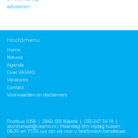
adviseren
Hoofdmenu
Home
Nieuws
Agenda
Over VASMO
Vacatures
Contact
Voorwaarden en disclaimers
B
e
Postbus 1058
3860 BB Nijkerk
033-247 34 19
z
secretariaat@vasmo.nl | Maandag t/m vrijdag tussen
o
08.30 en 17.00 uur zijn wij voor u telefonisch bereikbaar.
e
k