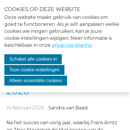
S
COOKIES OP DEZE WEBSITE
l
Menu
Deze website maakt gebruik van cookies om
a
Home
goed te functioneren. Als je wilt aanpassen welke
l
cookies we mogen gebruiken, kan je jouw
i
Nieuws
cookie-instellingen wijzigen. Meer informatie is
n
Uitslag verkiezing
beschikbaar in onze
privacyverklaring
.
Agenda
k
s
Ambtelijk Secretaris met
Over VASMO
Schakel alle cookies in
o
het Grootste Hart voor
v
Vacatures
Toon cookie-instellingen
e
de Medezeggenschap
Contact
Alleen essentiële cookies
r
2026
J
Lid worden
u
14 februari 2026
Sandra van Baast
m
Inloggen
p
Na het succes van vorig jaar, waarbij Frans Arntz
t
en Thea Stockman de titel kregen van de